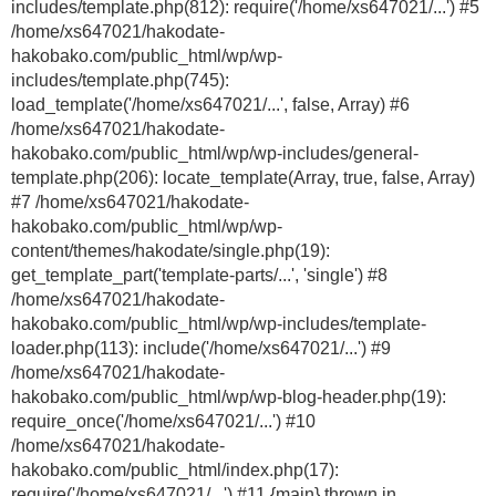
includes/template.php(812): require('/home/xs647021/...') #5
/home/xs647021/hakodate-
hakobako.com/public_html/wp/wp-
includes/template.php(745):
load_template('/home/xs647021/...', false, Array) #6
/home/xs647021/hakodate-
hakobako.com/public_html/wp/wp-includes/general-
template.php(206): locate_template(Array, true, false, Array)
#7 /home/xs647021/hakodate-
hakobako.com/public_html/wp/wp-
content/themes/hakodate/single.php(19):
get_template_part('template-parts/...', 'single') #8
/home/xs647021/hakodate-
hakobako.com/public_html/wp/wp-includes/template-
loader.php(113): include('/home/xs647021/...') #9
/home/xs647021/hakodate-
hakobako.com/public_html/wp/wp-blog-header.php(19):
require_once('/home/xs647021/...') #10
/home/xs647021/hakodate-
hakobako.com/public_html/index.php(17):
require('/home/xs647021/...') #11 {main} thrown in