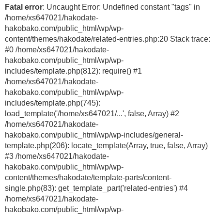
Fatal error
: Uncaught Error: Undefined constant "tags" in
/home/xs647021/hakodate-
hakobako.com/public_html/wp/wp-
content/themes/hakodate/related-entries.php:20 Stack trace:
#0 /home/xs647021/hakodate-
hakobako.com/public_html/wp/wp-
includes/template.php(812): require() #1
/home/xs647021/hakodate-
hakobako.com/public_html/wp/wp-
includes/template.php(745):
load_template('/home/xs647021/...', false, Array) #2
/home/xs647021/hakodate-
hakobako.com/public_html/wp/wp-includes/general-
template.php(206): locate_template(Array, true, false, Array)
#3 /home/xs647021/hakodate-
hakobako.com/public_html/wp/wp-
content/themes/hakodate/template-parts/content-
single.php(83): get_template_part('related-entries') #4
/home/xs647021/hakodate-
hakobako.com/public_html/wp/wp-