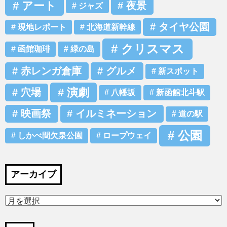
アート
夜景
ジャズ
タイヤ公園
現地レポート
北海道新幹線
クリスマス
函館珈琲
緑の島
赤レンガ倉庫
グルメ
新スポット
演劇
穴場
八幡坂
新函館北斗駅
映画祭
イルミネーション
道の駅
公園
しかべ間欠泉公園
ロープウェイ
アーカイブ