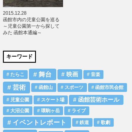
2015.12.28
函館市内の児童公園を巡る
～児童公園第一から探して
みた 函館本通編～
キーワード
舞台
映画
たらこ
音楽
芸術
函館山
スポーツ
函館市民会館
函館芸術ホール
児童公園
スケート場
大沼公園
環駒ヶ岳
ライブ
イベントレポート
鉄道
歌劇