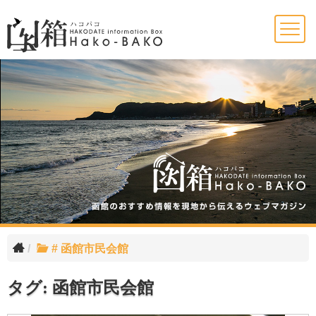
Skip
to
content
# 函館市民会館
タグ:
函館市民会館