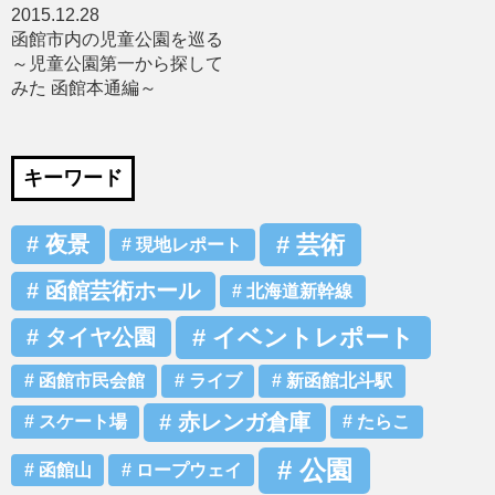
2015.12.28
函館市内の児童公園を巡る
～児童公園第一から探して
みた 函館本通編～
キーワード
芸術
夜景
現地レポート
函館芸術ホール
北海道新幹線
イベントレポート
タイヤ公園
函館市民会館
ライブ
新函館北斗駅
赤レンガ倉庫
スケート場
たらこ
公園
函館山
ロープウェイ