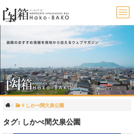
Skip
to
content
# しかべ間欠泉公園
タグ:
しかべ間欠泉公園