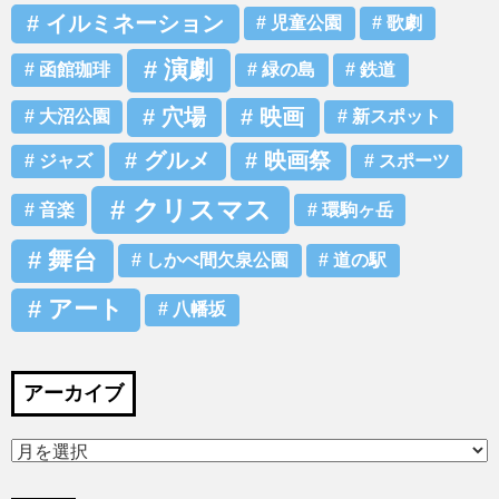
イルミネーション
児童公園
歌劇
演劇
函館珈琲
緑の島
鉄道
穴場
映画
大沼公園
新スポット
グルメ
映画祭
ジャズ
スポーツ
クリスマス
音楽
環駒ヶ岳
舞台
しかべ間欠泉公園
道の駅
アート
八幡坂
アーカイブ